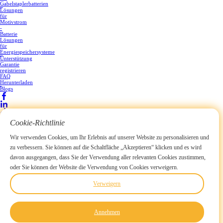
Gabelstaplerbatterien
Lösungen
Lösungen
für
Motivstrom
-
Batterie
Lösungen
für
Energiespeichersysteme
Dienstleistungen
Unterstützung
Garantie
registrieren
FAQ
Herunterladen
Nachricht
Blogs
Bracher
Cookie-Richtlinie
Wir verwenden Cookies, um Ihr Erlebnis auf unserer Website zu personalisieren und
zu verbessern. Sie können auf die Schaltfläche „Akzeptieren“ klicken und es wird
Abonnieren Sie unseren Newsletter
davon ausgegangen, dass Sie der Verwendung aller relevanten Cookies zustimmen,
Einreichen
Copyright © 2025 Curenta Battery, Inc. Alle Rechte
Sitemap
-Datenschutzrichtlinie
en
de
hu
ru
ko
pt
da
oder Sie können der Website die Verwendung von Cookies verweigern.
Zuhause
Über uns
LiFeP04-Batterien
Golfwagen
Wohnmobile, Wohnmobile
Heimenergie
Boot, Marine
Gabelstapler
Zubehör
Lösungen
Lösungen für Motivstrom -Batterie
Lösungen für Energiespeichersysteme
Dienstleistungen
Unterstützung
Garantie registrieren
FAQ
Herunterladen
Händler werden
Kontaktieren Sie uns
Verweigern
Annehmen