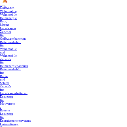
C/Vidrio, 9, Leganés 28918, Madrid, Spain
LiFeP04-Batterien
Golfwagen
Wohnmobile,
Wohnmobile
Heimenergie
Boot,
Marine
Gabelstapler
Zubehör
Zubehör
für
Golfwagenbatterien
Batteriezubehör
für
Wohnmobile
und
Wohnmobile
Zubehör
für
Heimenergiebatterien
Batteriezubehör
für
Boote
und
Schiffe
Zubehör
für
Gabelstaplerbatterien
Lösungen
Lösungen
für
Motivstrom
-
Batterie
Lösungen
für
Energiespeichersysteme
Dienstleistungen
Unterstützung