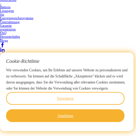
-
Batterie
Lösungen
für
Energiespeichersysteme
Dienstleistungen
Unterstützung
Garantie
registrieren
FAQ
Herunterladen
Nachricht
Blogs
Bracher
Cookie-Richtlinie
Wir verwenden Cookies, um Ihr Erlebnis auf unserer Website zu personalisieren und
zu verbessern. Sie können auf die Schaltfläche „Akzeptieren“ klicken und es wird
Abonnieren Sie unseren Newsletter
davon ausgegangen, dass Sie der Verwendung aller relevanten Cookies zustimmen,
Einreichen
Copyright © 2025 Curenta Battery, Inc. Alle Rechte
Sitemap
-Datenschutzrichtlinie
en
de
hu
ru
ko
pt
da
oder Sie können der Website die Verwendung von Cookies verweigern.
Zuhause
Über uns
LiFeP04-Batterien
Golfwagen
Wohnmobile, Wohnmobile
Heimenergie
Boot, Marine
Gabelstapler
Zubehör
Lösungen
Lösungen für Motivstrom -Batterie
Lösungen für Energiespeichersysteme
Dienstleistungen
Unterstützung
Garantie registrieren
FAQ
Herunterladen
Händler werden
Kontaktieren Sie uns
Verweigern
Annehmen